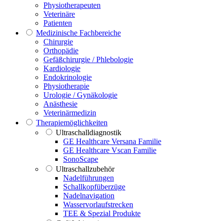
Physiotherapeuten
Veterinäre
Patienten
Medizinische Fachbereiche
Chirurgie
Orthopädie
Gefäßchirurgie / Phlebologie
Kardiologie
Endokrinologie
Physiotherapie
Urologie / Gynäkologie
Anästhesie
Veterinärmedizin
Therapiemöglichkeiten
Ultraschalldiagnostik
GE Healthcare Versana Familie
GE Healthcare Vscan Familie
SonoScape
Ultraschallzubehör
Nadelführungen
Schallkopfüberzüge
Nadelnavigation
Wasservorlaufstrecken
TEE & Spezial Produkte