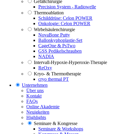
Gefäßchirurgie
Precision System - Radiowelle
Thermoablation
Schilddrüse: Celon POWER
Onkologie: Celon POWER
Wirbelsäulenchirurgie
NovaBone Putty
Ballonkyphoplastie-Set
CageOne & PsTwo
GSS Pedikelschrauben
NADIA
Intervall-Hypoxie-Hyperoxie-Therapie
ReOxy
Kryo- & Thermotherapie
cryo thermal PT
Unternehmen
Über uns
Kontakt
FAQs
Online Akademie
Neuigkeiten
Highlights
Seminare & Kongresse
Seminare & Workshops