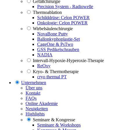
Gefäßchirurgie
Precision System - Radiowelle
Thermoablation
Schilddrüse: Celon POWER
Onkologie: Celon POWER
Wirbelsäulenchirurgie
NovaBone Putty
Ballonkyphoplastie-Set
CageOne & PsTwo
GSS Pedikelschrauben
NADIA
Intervall-Hypoxie-Hyperoxie-Therapie
ReOxy
Kryo- & Thermotherapie
cryo thermal PT
Unternehmen
Über uns
Kontakt
FAQs
Online Akademie
Neuigkeiten
Highlights
Seminare & Kongresse
Seminare & Workshops