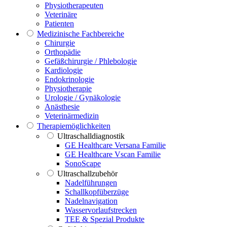
Physiotherapeuten
Veterinäre
Patienten
Medizinische Fachbereiche
Chirurgie
Orthopädie
Gefäßchirurgie / Phlebologie
Kardiologie
Endokrinologie
Physiotherapie
Urologie / Gynäkologie
Anästhesie
Veterinärmedizin
Therapiemöglichkeiten
Ultraschalldiagnostik
GE Healthcare Versana Familie
GE Healthcare Vscan Familie
SonoScape
Ultraschallzubehör
Nadelführungen
Schallkopfüberzüge
Nadelnavigation
Wasservorlaufstrecken
TEE & Spezial Produkte