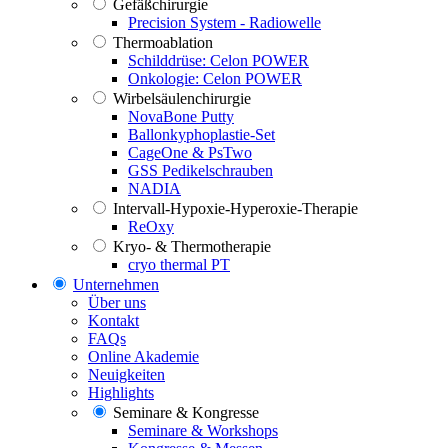
Gefäßchirurgie
Precision System - Radiowelle
Thermoablation
Schilddrüse: Celon POWER
Onkologie: Celon POWER
Wirbelsäulenchirurgie
NovaBone Putty
Ballonkyphoplastie-Set
CageOne & PsTwo
GSS Pedikelschrauben
NADIA
Intervall-Hypoxie-Hyperoxie-Therapie
ReOxy
Kryo- & Thermotherapie
cryo thermal PT
Unternehmen
Über uns
Kontakt
FAQs
Online Akademie
Neuigkeiten
Highlights
Seminare & Kongresse
Seminare & Workshops