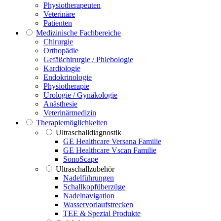
Physiotherapeuten
Veterinäre
Patienten
Medizinische Fachbereiche
Chirurgie
Orthopädie
Gefäßchirurgie / Phlebologie
Kardiologie
Endokrinologie
Physiotherapie
Urologie / Gynäkologie
Anästhesie
Veterinärmedizin
Therapiemöglichkeiten
Ultraschalldiagnostik
GE Healthcare Versana Familie
GE Healthcare Vscan Familie
SonoScape
Ultraschallzubehör
Nadelführungen
Schallkopfüberzüge
Nadelnavigation
Wasservorlaufstrecken
TEE & Spezial Produkte