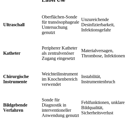
Oberflächen-Sonde
Unzureichende
für transösophageale
Ultraschall
Desinfizierbarkeit,
Untersuchung
Infektionsgefahr
genutzt
Peripherer Katheter
Materialversagen,
Katheter
als zentralvenöser
Thrombose, Infektionen
Zugang eingesetzt
Weichteilinstrument
Chirurgische
Instabilität,
im Knochenbereich
Instrumente
Instrumentenbruch
verwendet
Sonde für
Fehlfunktionen, unklare
Bildgebende
Diagnostik in
Bildqualität,
Verfahren
interventioneller
Sicherheitsverlust
Anwendung genutzt