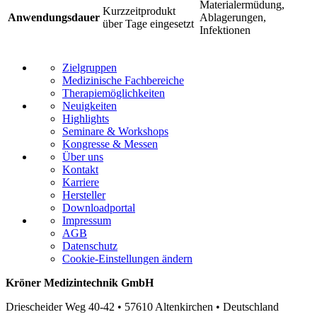
Materialermüdung,
Kurzzeitprodukt
Anwendungsdauer
Ablagerungen,
über Tage eingesetzt
Infektionen
Zielgruppen
Medizinische Fachbereiche
Therapiemöglichkeiten
Neuigkeiten
Highlights
Seminare & Workshops
Kongresse & Messen
Über uns
Kontakt
Karriere
Hersteller
Downloadportal
Impressum
AGB
Datenschutz
Cookie-Einstellungen ändern
Kröner Medizintechnik GmbH
Driescheider Weg 40-42 • 57610 Altenkirchen • Deutschland