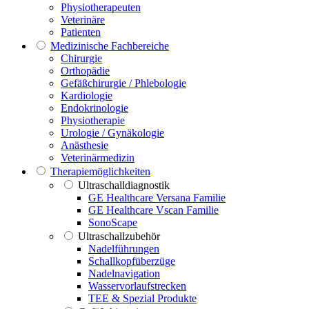
Physiotherapeuten
Veterinäre
Patienten
Medizinische Fachbereiche
Chirurgie
Orthopädie
Gefäßchirurgie / Phlebologie
Kardiologie
Endokrinologie
Physiotherapie
Urologie / Gynäkologie
Anästhesie
Veterinärmedizin
Therapiemöglichkeiten
Ultraschalldiagnostik
GE Healthcare Versana Familie
GE Healthcare Vscan Familie
SonoScape
Ultraschallzubehör
Nadelführungen
Schallkopfüberzüge
Nadelnavigation
Wasservorlaufstrecken
TEE & Spezial Produkte