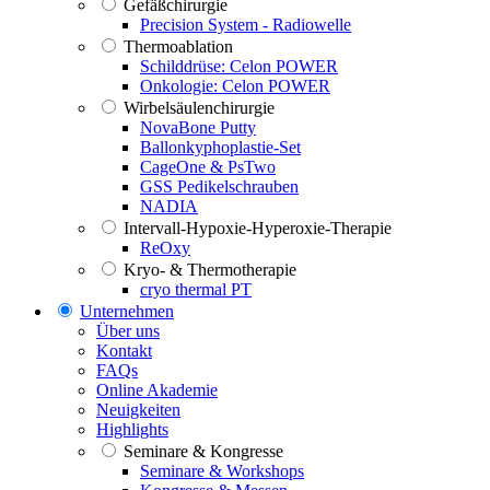
Gefäßchirurgie
Precision System - Radiowelle
Thermoablation
Schilddrüse: Celon POWER
Onkologie: Celon POWER
Wirbelsäulenchirurgie
NovaBone Putty
Ballonkyphoplastie-Set
CageOne & PsTwo
GSS Pedikelschrauben
NADIA
Intervall-Hypoxie-Hyperoxie-Therapie
ReOxy
Kryo- & Thermotherapie
cryo thermal PT
Unternehmen
Über uns
Kontakt
FAQs
Online Akademie
Neuigkeiten
Highlights
Seminare & Kongresse
Seminare & Workshops