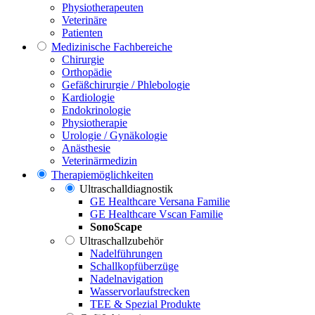
Physiotherapeuten
Veterinäre
Patienten
Medizinische Fachbereiche
Chirurgie
Orthopädie
Gefäßchirurgie / Phlebologie
Kardiologie
Endokrinologie
Physiotherapie
Urologie / Gynäkologie
Anästhesie
Veterinärmedizin
Therapiemöglichkeiten
Ultraschalldiagnostik
GE Healthcare Versana Familie
GE Healthcare Vscan Familie
SonoScape
Ultraschallzubehör
Nadelführungen
Schallkopfüberzüge
Nadelnavigation
Wasservorlaufstrecken
TEE & Spezial Produkte