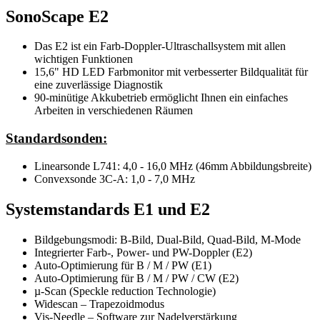
SonoScape E2
Das E2 ist ein Farb-Doppler-Ultraschallsystem mit allen
wichtigen Funktionen
15,6" HD LED Farbmonitor mit verbesserter Bildqualität für
eine zuverlässige Diagnostik
90-minütige Akkubetrieb ermöglicht Ihnen ein einfaches
Arbeiten in verschiedenen Räumen
Standardsonden:
Linearsonde L741: 4,0 - 16,0 MHz (46mm Abbildungsbreite)
Convexsonde 3C-A: 1,0 - 7,0 MHz
Systemstandards E1 und E2
Bildgebungsmodi: B-Bild, Dual-Bild, Quad-Bild, M-Mode
Integrierter Farb-, Power- und PW-Doppler (E2)
Auto-Optimierung für B / M / PW (E1)
Auto-Optimierung für B / M / PW / CW (E2)
µ-Scan (Speckle reduction Technologie)
Widescan – Trapezoidmodus
Vis-Needle – Software zur Nadelverstärkung