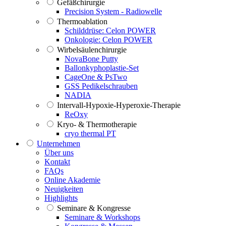
Gefäßchirurgie
Precision System - Radiowelle
Thermoablation
Schilddrüse: Celon POWER
Onkologie: Celon POWER
Wirbelsäulenchirurgie
NovaBone Putty
Ballonkyphoplastie-Set
CageOne & PsTwo
GSS Pedikelschrauben
NADIA
Intervall-Hypoxie-Hyperoxie-Therapie
ReOxy
Kryo- & Thermotherapie
cryo thermal PT
Unternehmen
Über uns
Kontakt
FAQs
Online Akademie
Neuigkeiten
Highlights
Seminare & Kongresse
Seminare & Workshops